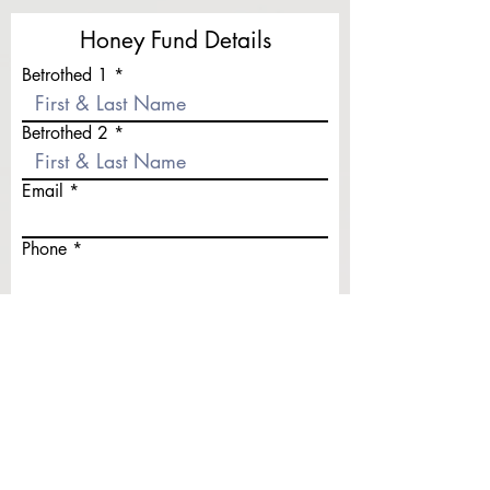
Honey Fund Details
Betrothed 1
Betrothed 2
Email
Phone
r
Wedding Date
*
e
q
u
Dream Destination
i
r
e
r
Travel Date
*
d
e
q
u
Fund Name